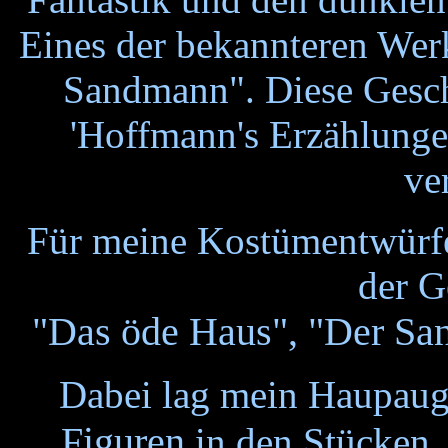
E
ines der bekannteren Wer
Sandmann". Diese Gesch
'Hoffmann's Erzählunge
ve
Für meine Kostümentwürfe 
der G
"Das öde Haus",
"Der Sa
Dabei lag mein Haupau
Figuren
in den Stücken, 